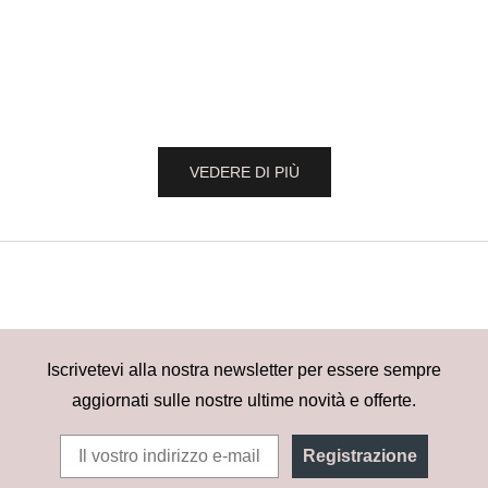
Aggiungi al carrello
Aggiungi al carrello
Collana Perla - Ciondolo in madreperla e
Collana a caten
oro giallo
Prezzo 
CHF 9
Prezzo di vendita
CHF 79.00
VEDERE DI PIÙ
Iscrivetevi alla nostra newsletter per essere sempre
aggiornati sulle nostre ultime novità e offerte.
Registrazione