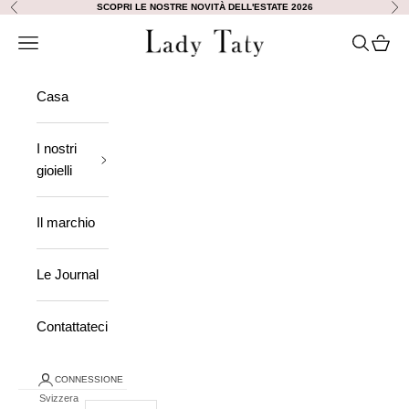
Vai al contenuto
SCOPRI LE NOSTRE NOVITÀ DELL'ESTATE 2026
Precedente
Ava
Lady Taty
Aprire la navigazione
Ricerca a
Visuali
Casa
I nostri
gioielli
Il marchio
Le Journal
Contattateci
CONNESSIONE
Svizzera