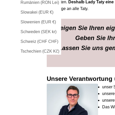
behaupten.
Deshalb Lady Taty ein
Rumänien (RON Lei)
Hommage an alle Taty.
Slowakei (EUR €)
Slowenien (EUR €)
Zeigen Sie Ihren eig
Schweden (SEK kr)
Geben Sie Ihr
Schweiz (CHF CHF)
Lassen Sie uns gem
Tschechien (CZK Kč)
Unsere Verantwortung
unser 
unsere
unsere
Das Wi