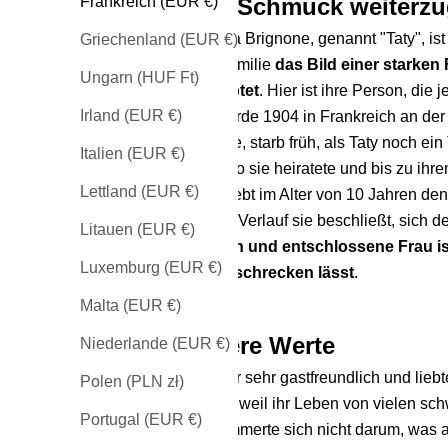
zum Schmuck weiterzu
Frankreich (EUR €)
Augusta Brignone, genannt "Taty", ist
Griechenland (EUR €)
ihrer Familie
das Bild einer starken
Ungarn (HUF Ft)
behauptet
. Hier ist ihre Person, die
Irland (EUR €)
Taty wurde 1904 in Frankreich an der
stammte, starb früh, als Taty noch ei
Italien (EUR €)
Genf, wo sie heiratete und bis zu ih
Lettland (EUR €)
Taty erlebt im Alter von 10 Jahren de
dessen Verlauf sie beschließt, sich
Litauen (EUR €)
Rebellin und entschlossene Frau ist
Luxemburg (EUR €)
zurückschrecken lässt
.
Malta (EUR €)
Unsere Werte
Niederlande (EUR €)
Taty war sehr gastfreundlich und li
Polen (PLN zł)
Gerade weil ihr Leben von vielen sch
Portugal (EUR €)
Sie kümmerte sich nicht darum, was an