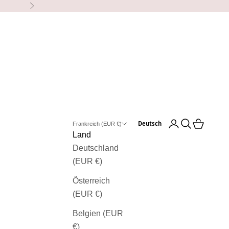
Weiter zu
Benutzerkonto er
Suche öffnen
Warenkor
Deutsch
Frankreich (EUR €)
Land
Deutschland
(EUR €)
Österreich
(EUR €)
Belgien (EUR
€)