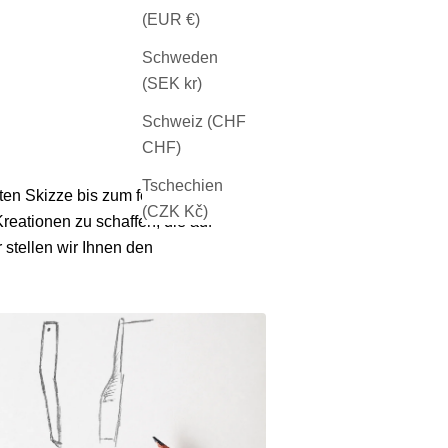
(EUR €)
Schweden
(SEK kr)
Schweiz (CHF
CHF)
Tschechien
en Skizze bis zum fertigen Stück
(CZK Kč)
reationen zu schaffen, die auf
 stellen wir Ihnen den