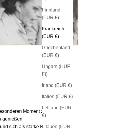
Finnland
(EUR €)
Frankreich
(EUR €)
Griechenland
(EUR €)
Ungarn (HUF
Ft)
Irland (EUR €)
Italien (EUR €)
Lettland (EUR
 besonderen Moment zu erleben.
€)
u genießen.
Litauen (EUR
und sich als starke Frau zu