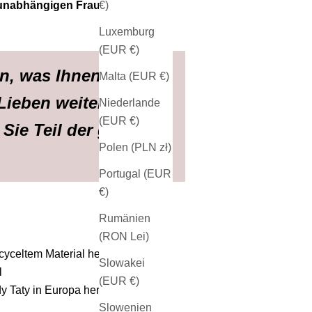
€)
 unabhängigen Frauen
. Eine
Luxemburg
(EUR €)
n, was Ihnen gefällt.
Malta (EUR €)
Lieben weiter.
Niederlande
(EUR €)
Sie Teil der großen
Polen (PLN zł)
Portugal (EUR
€)
Rumänien
(RON Lei)
celtem Material hergestellt
Slowakei
l
(EUR €)
 Taty in Europa hergestellt
Slowenien