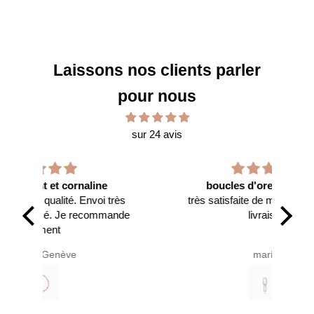
Laissons nos clients parler
pour nous
sur 24 avis
boucles d'oreilles maillon
très
très satisfaite de mon achat et de la
Je 
ande
livraison!
(ju
J
marine
compt