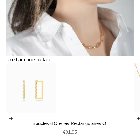
Une harmonie parfaite
Aller à l'élément 1
Ajouter au panier
Boucles d'Oreilles Rectangulaires Or
Aller à l'élément 2
Prix de vente
€91,95