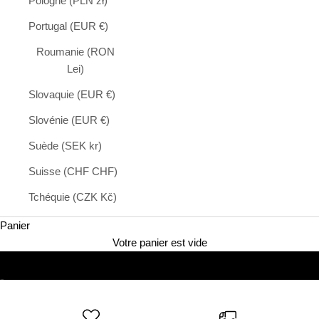
Pologne (PLN zł)
Portugal (EUR €)
Roumanie (RON
Lei)
Slovaquie (EUR €)
Slovénie (EUR €)
Suède (SEK kr)
Suisse (CHF CHF)
Tchéquie (CZK Kč)
Panier
Votre panier est vide
DÉCOUVREZ NOS NOUVEAUTÉS
Aller à l'élément 1
Aller à l'élément 2
Aller à l'élément 3
Aller à l'élément 4