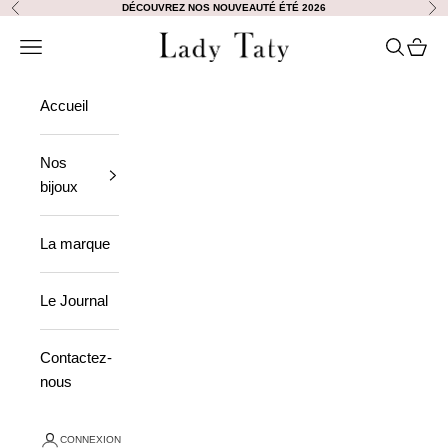
Passer au contenu
DÉCOUVREZ NOS NOUVEAUTÉ ÉTÉ 2026
Précédent
Sui
Lady Taty
Ouvrir la navigation
Ouvrir la
Voir le
Accueil
Nos
bijoux
La marque
Le Journal
Contactez-
nous
CONNEXION