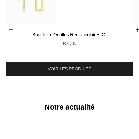
Ajouter au panier
Boucles d'Oreilles Rectangulaires Or
Aller à l'élément 2
Prix de vente
€91,95
VOIR LES PRODUITS
Notre actualité