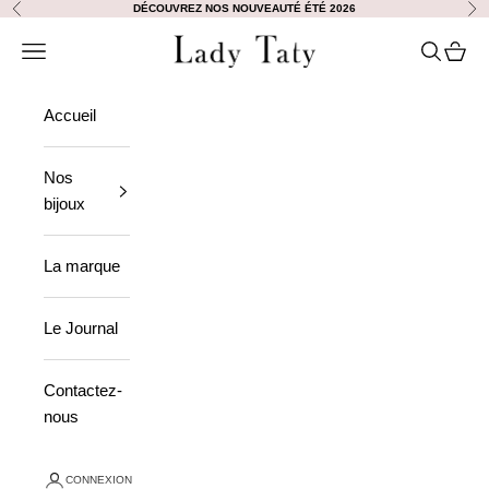
Passer au contenu
DÉCOUVREZ NOS NOUVEAUTÉ ÉTÉ 2026
Précédent
Sui
Lady Taty
Ouvrir la navigation
Ouvrir la
Voir le
Accueil
Nos
bijoux
La marque
Le Journal
Contactez-
nous
CONNEXION