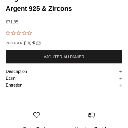
Argent 925 & Zircons
Prix de vente
€71,95
PARTAGER
AJOUTER AU PANIER
Description
Écrin
Entretien