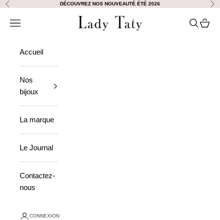
Passer au contenu
DÉCOUVREZ NOS NOUVEAUTÉ ÉTÉ 2026
Précédent
Sui
Lady Taty
Ouvrir la navigation
Ouvrir la
Voir le
Accueil
Nos
bijoux
La marque
Le Journal
Contactez-
nous
CONNEXION