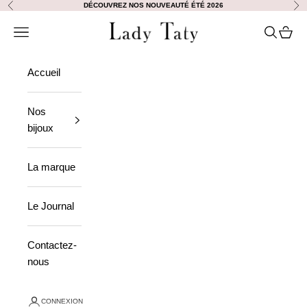
Passer au contenu
DÉCOUVREZ NOS NOUVEAUTÉ ÉTÉ 2026
Précédent
Sui
Lady Taty
Ouvrir la navigation
Ouvrir la
Voir le
Accueil
Nos
bijoux
La marque
Le Journal
Contactez-
nous
CONNEXION