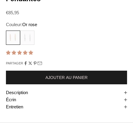
Prix de vente
€85,95
Couleur:
Or rose
Or rose
Argent
PARTAGER
AJOUTER AU PANIER
Description
Écrin
Entretien