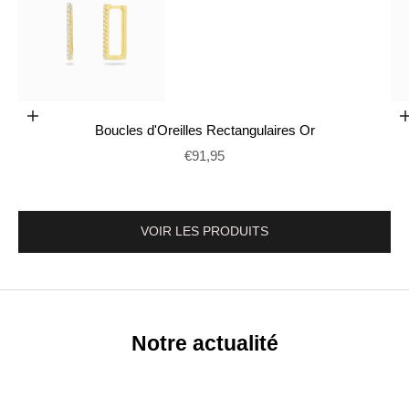
Ajouter au panier
Boucles d'Oreilles Rectangulaires Or
Aller à l'élément 2
Prix de vente
€91,95
VOIR LES PRODUITS
Notre actualité