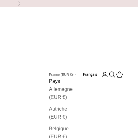
Suivant
Ouvrir le compte u
Ouvrir la rec
Voir le pa
Français
France (EUR €)
Pays
Allemagne
(EUR €)
Autriche
(EUR €)
Belgique
(EUR €)