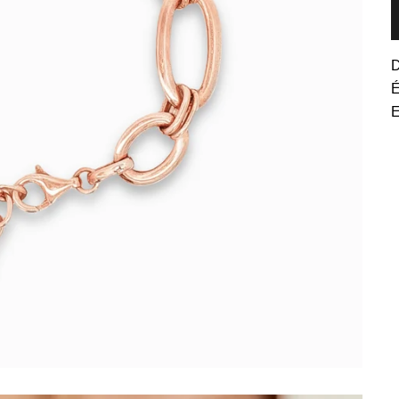
D
É
E