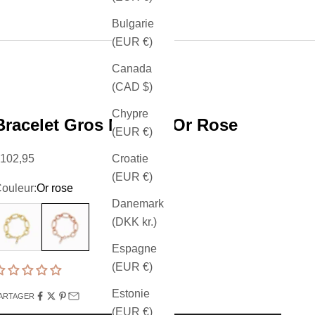
Bulgarie
(EUR €)
Canada
(CAD $)
Chypre
Bracelet Gros Maillon Or Rose
(EUR €)
rix de vente
Croatie
102,95
(EUR €)
ouleur:
Or rose
Danemark
r
Or rose
(DKK kr.)
Espagne
(EUR €)
Estonie
ARTAGER
(EUR €)