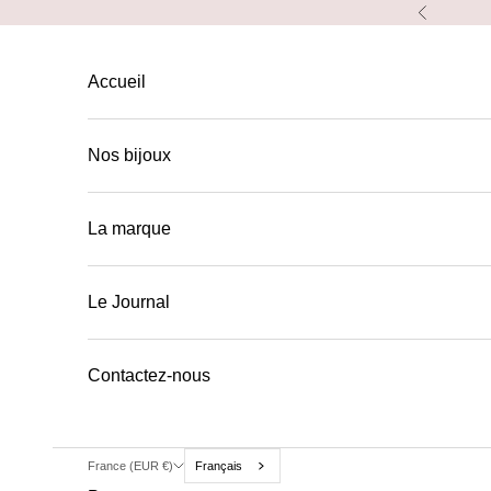
Passer au contenu
Précéden
Accueil
Nos bijoux
La marque
Le Journal
Contactez-nous
France (EUR €)
Français