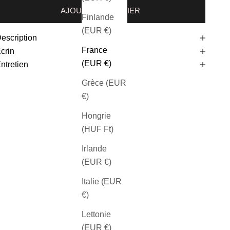
AJOUTER AU PANIER
Finlande
(EUR €)
escription
France
crin
(EUR €)
ntretien
Grèce (EUR
€)
Hongrie
(HUF Ft)
Irlande
(EUR €)
Italie (EUR
€)
Lettonie
(EUR €)