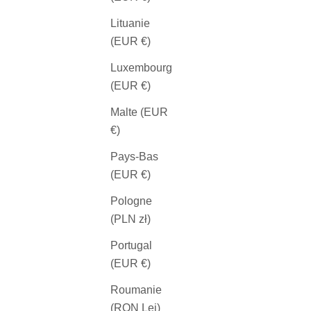
Lituanie
(EUR €)
Luxembourg
(EUR €)
Malte (EUR
€)
Pays-Bas
(EUR €)
Pologne
(PLN zł)
Portugal
(EUR €)
Roumanie
(RON Lei)