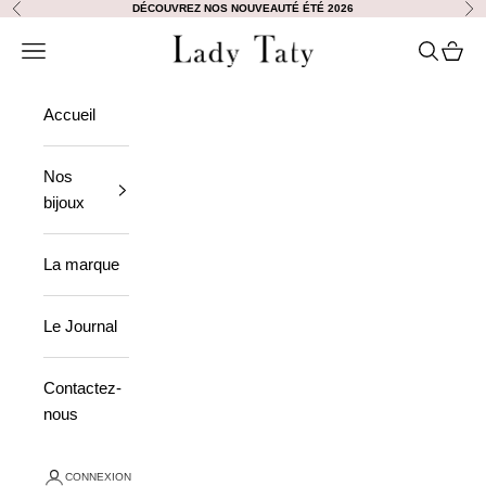
Passer au contenu
DÉCOUVREZ NOS NOUVEAUTÉ ÉTÉ 2026
Précédent
Sui
Lady Taty
Ouvrir la navigation
Ouvrir la
Voir le
Accueil
Nos
bijoux
La marque
Le Journal
Contactez-
nous
CONNEXION