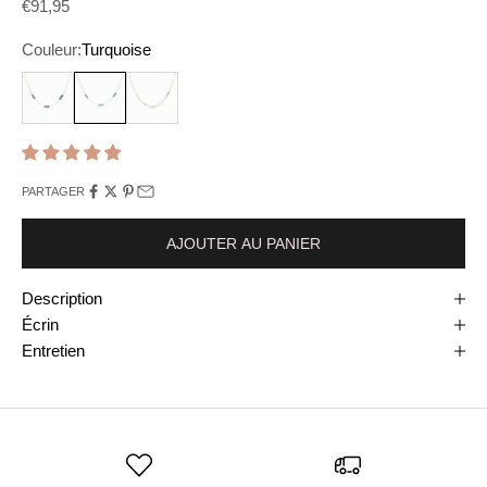
Prix de vente
€91,95
Couleur:
Turquoise
Vert
Turquoise
Blanc
PARTAGER
AJOUTER AU PANIER
Description
Écrin
Entretien