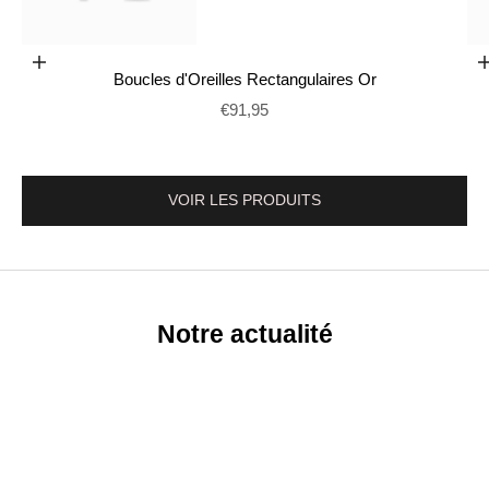
Ajouter au panier
Boucles d'Oreilles Rectangulaires Or
Aller à l'élément 2
Prix de vente
€91,95
VOIR LES PRODUITS
Notre actualité