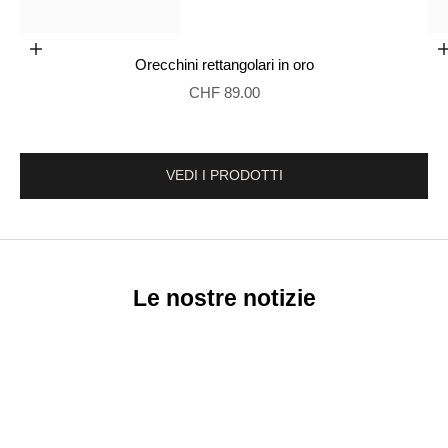
Aggiungi al carrello
Orecchini rettangolari in oro
Vai al punto 2
Prezzo di vendita
CHF 89.00
VEDI I PRODOTTI
Le nostre notizie