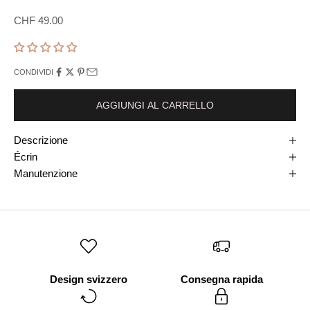
Prezzo di vendita
CHF 49.00
CONDIVIDI
AGGIUNGI AL CARRELLO
Descrizione
Écrin
Manutenzione
Design svizzero
Consegna rapida