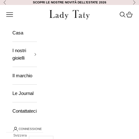
Vai al contenuto
SCOPRI LE NOSTRE NOVITÀ DELL'ESTATE 2026
Precedente
Ava
Lady Taty
Aprire la navigazione
Ricerca a
Visuali
Casa
I nostri
gioielli
Il marchio
Le Journal
Contattateci
CONNESSIONE
Svizzera