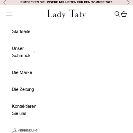
Zum Inhalt springen
ENTDECKEN SIE UNSERE NEUHEITEN FÜR DEN SOMMER 2026
Vorherige
Wei
Lady Taty
Navigation öffnen
Suche öff
Waren
Startseite
Unser
Schmuck
Die Marke
Die Zeitung
Kontaktieren
Sie uns
VERBINDUNG