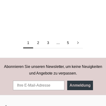
Finden Sie Ihre Ringgröße heraus und vermeiden Sie
Fehlkäufe. Der umfassende Ratgeber der Schweizer Marke
Lady Taty.
Mehr erfahren
1
2
3
…
5
Abonnieren Sie unseren Newsletter, um keine Neuigkeiten
und Angebote zu verpassen.
Anmeldung