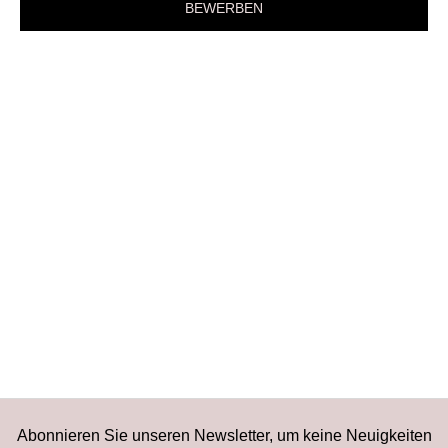
BEWERBEN
In den Warenkorb legen
Anhänger „Organisches
Quadrat“
Verkaufspreis
75,00 CHF
Abonnieren Sie unseren Newsletter, um keine Neuigkeiten