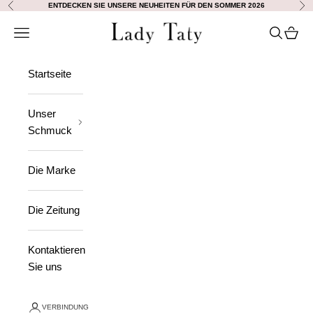
Zum Inhalt springen
ENTDECKEN SIE UNSERE NEUHEITEN FÜR DEN SOMMER 2026
Vorherige
Wei
Lady Taty
Navigation öffnen
Suche öff
Waren
Startseite
Unser
Schmuck
Die Marke
Die Zeitung
Kontaktieren
Sie uns
VERBINDUNG