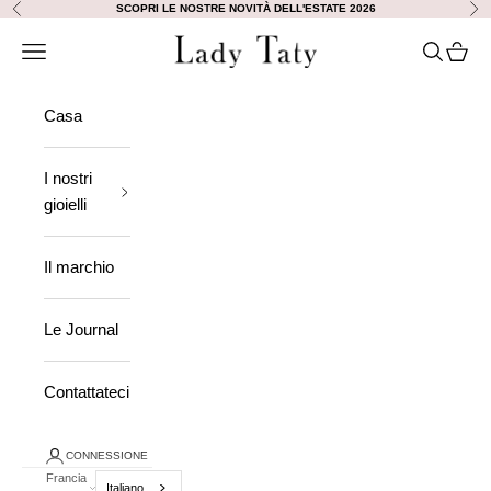
Vai al contenuto
SCOPRI LE NOSTRE NOVITÀ DELL'ESTATE 2026
Precedente
Ava
Lady Taty
Aprire la navigazione
Ricerca a
Visuali
Casa
I nostri
gioielli
Il marchio
Le Journal
Contattateci
CONNESSIONE
Francia
Italiano