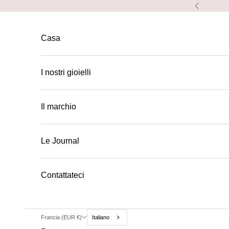
Vai al contenuto
Preceden
Casa
I nostri gioielli
Il marchio
Le Journal
Contattateci
Francia (EUR €)
Italiano