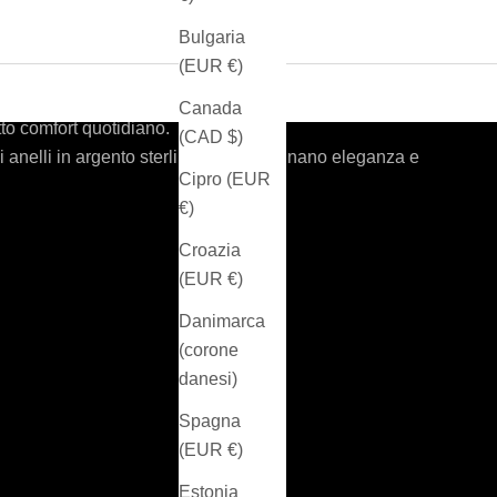
Bulgaria
925
(EUR €)
opa. Ogni creazione è concepita e progettata in Svizzera
Canada
tto comfort quotidiano.
(CAD $)
 di anelli in argento sterling, che combinano eleganza e
Cipro (EUR
€)
Croazia
(EUR €)
Danimarca
(corone
danesi)
Spagna
(EUR €)
Estonia