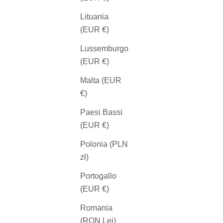
erling
Anello d'argento
Lituania
Prezzo€72
(EUR €)
,95
Lussemburgo
(EUR €)
Malta (EUR
€)
Paesi Bassi
(EUR €)
Polonia (PLN
zł)
Portogallo
(EUR €)
Romania
(RON Lei)