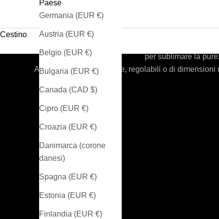
Paese
Germania (EUR €)
La
Austria (EUR €)
Cestino
Scoprite la nostra collezione di anelli da donna in arg
Belgio (EUR €)
per sublimare la purez
Anelli dal design originale, regolabili o di dimensioni
Bulgaria (EUR €)
Canada (CAD $)
Cipro (EUR €)
Croazia (EUR €)
Danimarca (corone
danesi)
Spagna (EUR €)
Estonia (EUR €)
Finlandia (EUR €)