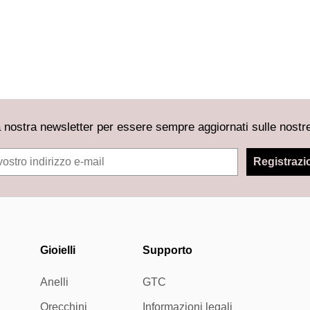
gento con ali d'angelo
Prix de vente
€77,95
la nostra newsletter per essere sempre aggiornati sulle nostre
Registrazi
Gioielli
Supporto
Anelli
GTC
Orecchini
Informazioni legali