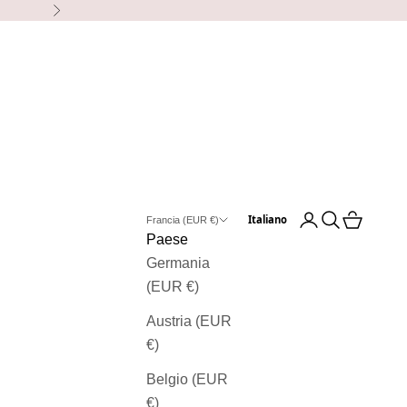
Avanti
Aprire un accoun
Ricerca apert
Visualizza
Italiano
Francia (EUR €)
Paese
Germania
(EUR €)
Austria (EUR
€)
Belgio (EUR
€)