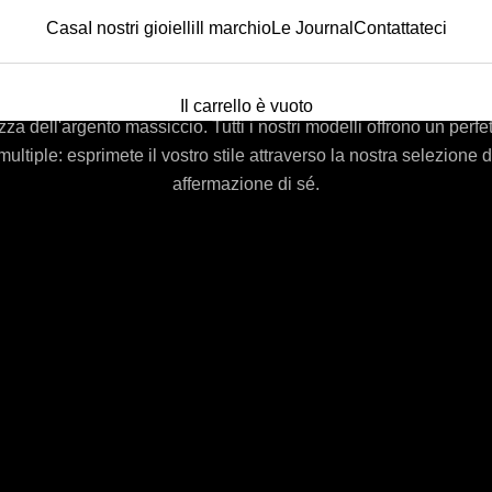
Casa
I nostri gioielli
Il marchio
Le Journal
Contattateci
 nostra collezione di anelli in argento 
ento 925, disegnati con passione e tradizione artigianale in Eur
Il carrello è vuoto
za dell'argento massiccio. Tutti i nostri modelli offrono un perfe
 multiple: esprimete il vostro stile attraverso la nostra selezione
affermazione di sé.