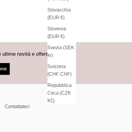
Slovacchia
(EUR €)
Slovenia
(EUR €)
Svezia (SEK
 ultime novità e offerte.
kr)
Svizzera
one
(CHF CHF)
Repubblica
Ceca (CZK
Kč)
Contattateci