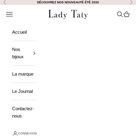
Passer au contenu
DÉCOUVREZ NOS NOUVEAUTÉ ÉTÉ 2026
Précédent
Sui
Lady Taty
Ouvrir la navigation
Ouvrir la
Voir le
Accueil
Nos
bijoux
La marque
Le Journal
Contactez-
nous
CONNEXION