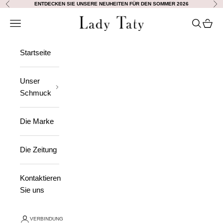
Zum Inhalt springen
ENTDECKEN SIE UNSERE NEUHEITEN FÜR DEN SOMMER 2026
Vorherige
Wei
Lady Taty
Navigation öffnen
Suche öff
Waren
Startseite
Unser
Schmuck
Die Marke
Die Zeitung
Kontaktieren
Sie uns
VERBINDUNG