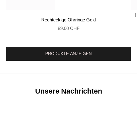
In den Warenkorb legen
Rechteckige Ohrringe Gold
Gehe zu Element 2
Preis
89.00 CHF
PRODUKTE ANZEIGEN
Unsere Nachrichten