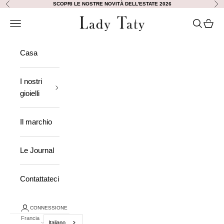
Vai al contenuto
SCOPRI LE NOSTRE NOVITÀ DELL'ESTATE 2026
Precedente
Ava
Lady Taty
Aprire la navigazione
Ricerca a
Visuali
Casa
I nostri
gioielli
Il marchio
Le Journal
Contattateci
CONNESSIONE
Francia
Italiano