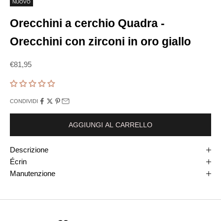
NUOVO
Orecchini a cerchio Quadra -
Orecchini con zirconi in oro giallo
Prix de vente
€81,95
CONDIVIDI
AGGIUNGI AL CARRELLO
Descrizione
Écrin
Manutenzione