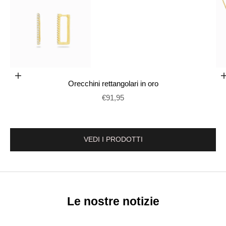
Vai alla voce 1
Aggiungi al carrello
Orecchini rettangolari in oro
Vai al punto 2
Prix de vente
€91,95
VEDI I PRODOTTI
Le nostre notizie