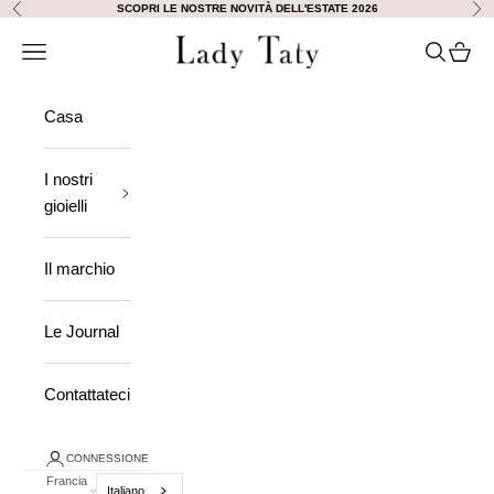
Vai al contenuto
SCOPRI LE NOSTRE NOVITÀ DELL'ESTATE 2026
Precedente
Ava
Lady Taty
Aprire la navigazione
Ricerca a
Visuali
Casa
I nostri
gioielli
Il marchio
Le Journal
Contattateci
CONNESSIONE
Francia
Italiano