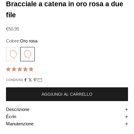
Bracciale a catena in oro rosa a due
file
Prix de vente
€50,95
Colore:
Oro rosa
Oro
Oro rosa
CONDIVIDI
AGGIUNGI AL CARRELLO
Descrizione
Écrin
Manutenzione