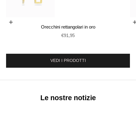
Aggiungi al carrello
Orecchini rettangolari in oro
Vai al punto 2
Prix de vente
€91,95
VEDI I PRODOTTI
Le nostre notizie