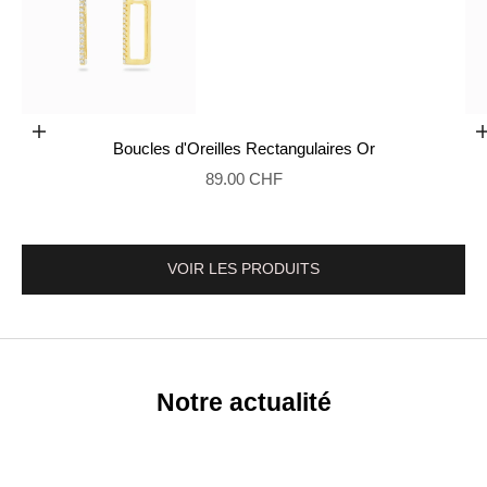
Ajouter au panier
Boucles d'Oreilles Rectangulaires Or
Aller à l'élément 2
Prix de vente
89.00 CHF
VOIR LES PRODUITS
Notre actualité