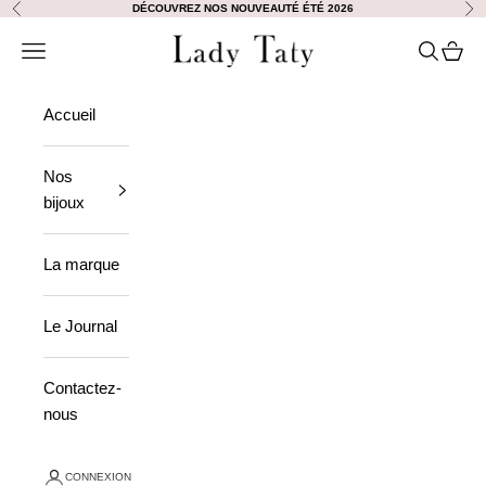
Passer au contenu
DÉCOUVREZ NOS NOUVEAUTÉ ÉTÉ 2026
Précédent
Sui
Lady Taty
Ouvrir la navigation
Ouvrir la
Voir le
Accueil
Nos
bijoux
La marque
Le Journal
Contactez-
nous
CONNEXION