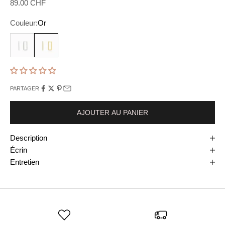
Prix de vente
89.00 CHF
Couleur:
Or
Argent
Or
PARTAGER
AJOUTER AU PANIER
Description
Écrin
Entretien