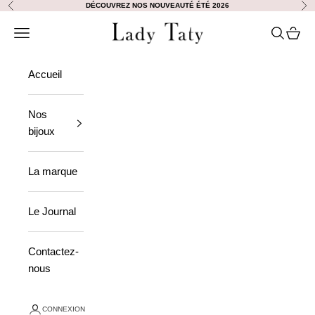
Passer au contenu
DÉCOUVREZ NOS NOUVEAUTÉ ÉTÉ 2026
Précédent
Sui
Lady Taty
Ouvrir la navigation
Ouvrir la
Voir le
Accueil
Nos
bijoux
La marque
Le Journal
Contactez-
nous
CONNEXION