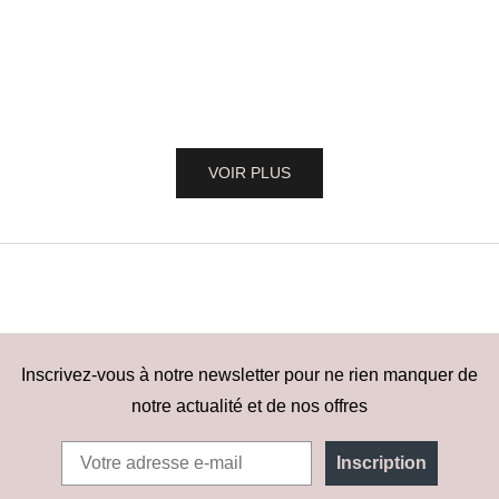
Ajouter au panier
Ajouter au panier
Collier Perla - Pendentif Perle de Nacre
Collier Chaîne
& Or Jaune
Prix de
93.00
Prix de vente
79.00 CHF
VOIR PLUS
Inscrivez-vous à notre newsletter pour ne rien manquer de
notre actualité et de nos offres
Inscription