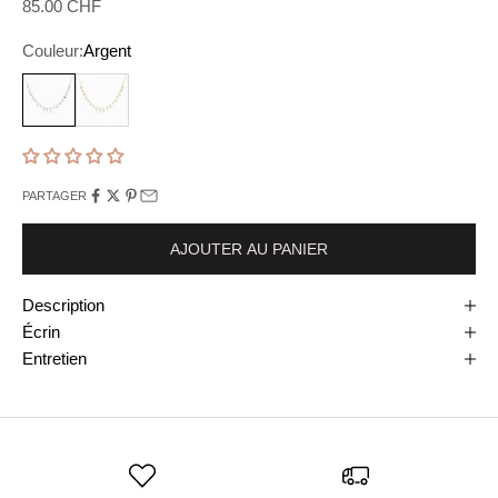
Prix de vente
85.00 CHF
Couleur:
Argent
Argent
Or
PARTAGER
AJOUTER AU PANIER
Description
Écrin
Entretien