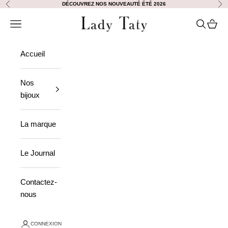
Passer au contenu
DÉCOUVREZ NOS NOUVEAUTÉ ÉTÉ 2026
Précédent
Sui
Lady Taty
Ouvrir la navigation
Ouvrir la
Voir le
Accueil
Nos
bijoux
La marque
Le Journal
Contactez-
nous
CONNEXION