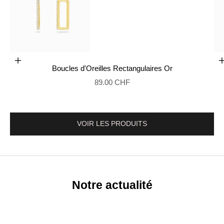
Ajouter au panier
Boucles d'Oreilles Rectangulaires Or
Aller à l'élément 2
Prix de vente
89.00 CHF
VOIR LES PRODUITS
Notre actualité