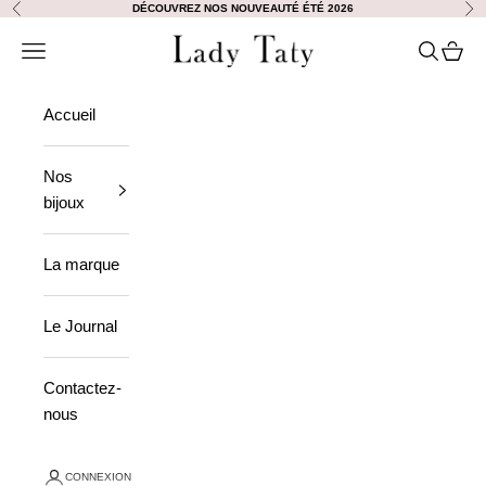
Passer au contenu
DÉCOUVREZ NOS NOUVEAUTÉ ÉTÉ 2026
Précédent
Sui
Lady Taty
Ouvrir la navigation
Ouvrir la
Voir le
Accueil
Nos
bijoux
La marque
Le Journal
Contactez-
nous
CONNEXION