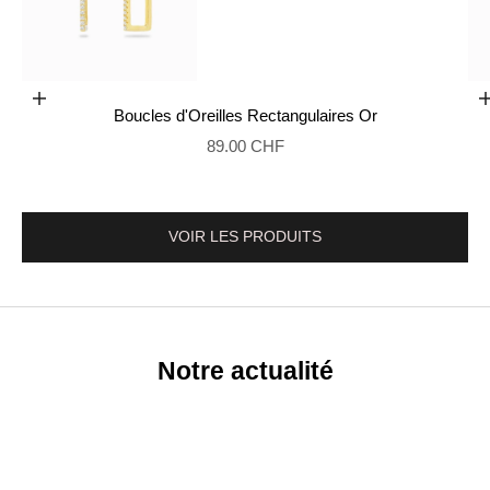
Ajouter au panier
Boucles d'Oreilles Rectangulaires Or
Aller à l'élément 2
Prix de vente
89.00 CHF
VOIR LES PRODUITS
Notre actualité