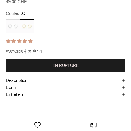
Prix de vente
49.00 CHF
Couleur:
Or
Argent
Or
PARTAGER
EN RUPTURE
Description
Écrin
Entretien