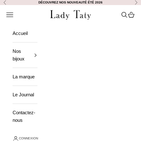
Passer au contenu
DÉCOUVREZ NOS NOUVEAUTÉ ÉTÉ 2026
Précédent
Sui
Lady Taty
Ouvrir la navigation
Ouvrir la
Voir le
Accueil
Nos
bijoux
La marque
Le Journal
Contactez-
nous
CONNEXION